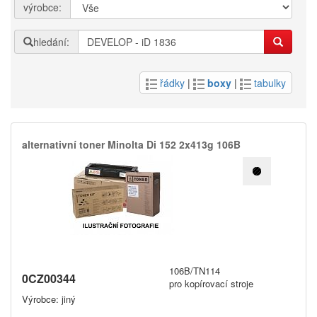
výrobce:
hledání:
řádky
|
boxy
|
tabulky
alternativní toner Minolta Di 152 2x413g 106B
106B/TN114
0CZ00344
pro kopírovací stroje
Výrobce: jiný