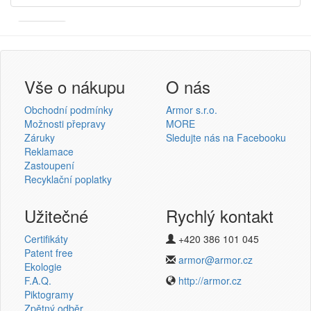
Armor
Inkanto ↗
Přihlášení uživatele
Vše o nákupu
O nás
Obchodní podmínky
Armor s.r.o.
Možnosti přepravy
MORE
Záruky
Sledujte nás na Facebooku
Reklamace
Přihlásit se
Zastoupení
Recyklační poplatky
Nová registrace
Ztráta hesla
Užitečné
Rychlý kontakt
Certifikáty
+420 386 101 045
Termotransferové pásky
Patent free
armor@armor.cz
Ekologie
v novém e-shopu
F.A.Q.
http://armor.cz
Piktogramy
Zpětný odběr