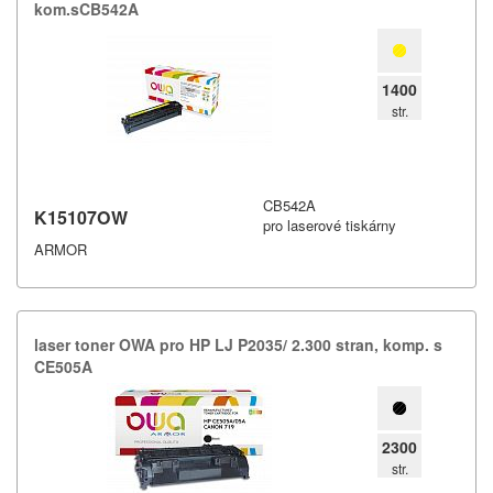
kom.​sCB542A
1400
str.
CB542A
K15107OW
pro laserové tiskárny
ARMOR
laser toner OWA pro HP LJ P2035/​ 2.​300 stran,​ komp.​ s
CE505A
2300
str.