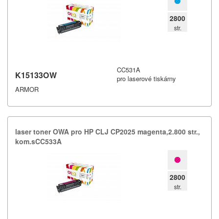
2800
str.
CC531A
K15133OW
pro laserové tiskárny
ARMOR
laser toner OWA pro HP CLJ CP2025 magenta,​2.​800 str.​,​
kom.​sCC533A
2800
str.