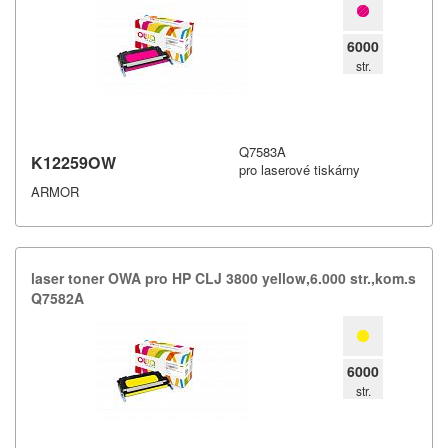
6000
str.
Q7583A
K12259OW
pro laserové tiskárny
ARMOR
laser toner OWA pro HP CLJ 3800 yellow,​6.​000 str.​,​kom.​s
Q7582A
6000
str.