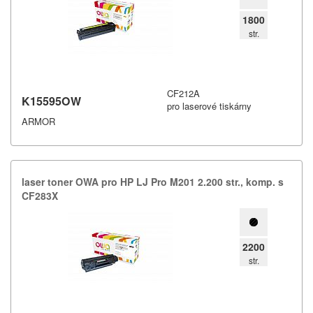
1800
str.
CF212A
K15595OW
pro laserové tiskárny
ARMOR
laser toner OWA pro HP LJ Pro M201 2.​200 str.​,​ komp.​ s
CF283X
2200
str.