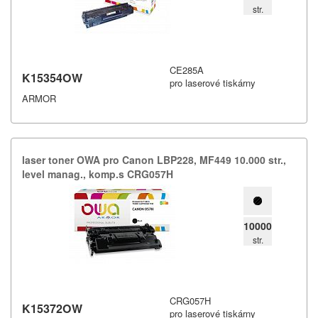
str.
CE285A
K15354OW
pro laserové tiskárny
ARMOR
laser toner OWA pro Canon LBP228,​ MF449 10.​000 str.​,​
level manag.​,​ komp.​s CRG057H
10000
str.
CRG057H
K15372OW
pro laserové tiskárny