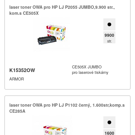
laser toner OWA pro HP LJ P2055 JUMBO,​9.​900 str.​,​
kom.​s CE505X
9900
str.
CE505X JUMBO
K15352OW
pro laserové tiskárny
ARMOR
laser toner OWA pro HP LJ P1102 černý,​ 1.​600str,​komp.​s
CE285A
1600