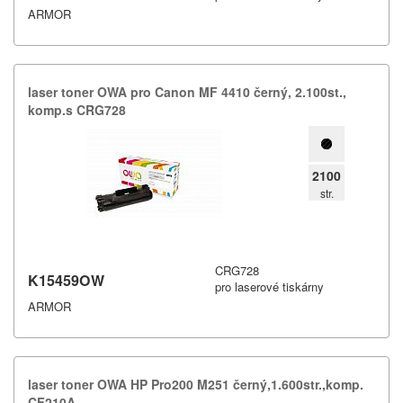
ARMOR
laser toner OWA pro Canon MF 4410 černý,​ 2.​100st.​,​
komp.​s CRG728
2100
str.
CRG728
K15459OW
pro laserové tiskárny
ARMOR
laser toner OWA HP Pro200 M251 černý,​1.​600str.​,​komp.​
CF210A