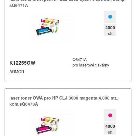
sQ6471A
4000
str.
Q6471A
K12255OW
pro laserové tiskárny
ARMOR
laser toner OWA pro HP CLJ 3600 magenta,​4.​000 str.​,​
kom.​sQ6473A
4000
str.