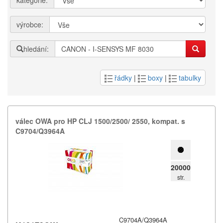
kategorie:
výrobce:
hledání:
řádky
|
boxy
|
tabulky
válec OWA pro HP CLJ 1500/​2500/​ 2550,​ kompat.​ s
C9704/​Q3964A
20000
str.
C9704A/Q3964A