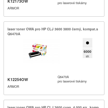
K12173OW
pro laserové tiskárny
ARMOR
laser toner OWA pro HP CLJ 3600 3800 černý,​ kompat.​s
Q6470A
6000
str.
Q6470A
K12254OW
pro laserové tiskárny
ARMOR
laser toner OWA pro HP CLJ 3600 cyan,​ 4.​000 str.​,​ komp.​