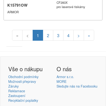
CF283X
K15791OW
pro laserové tiskárny
ARMOR
«
<
1
2
3
4
>
»
Armor
Inkanto ↗
Přihlášení uživatele
Vše o nákupu
O nás
Obchodní podmínky
Armor s.r.o.
Možnosti přepravy
MORE
Záruky
Sledujte nás na Facebooku
Reklamace
Přihlásit se
Zastoupení
Recyklační poplatky
Nová registrace
Ztráta hesla