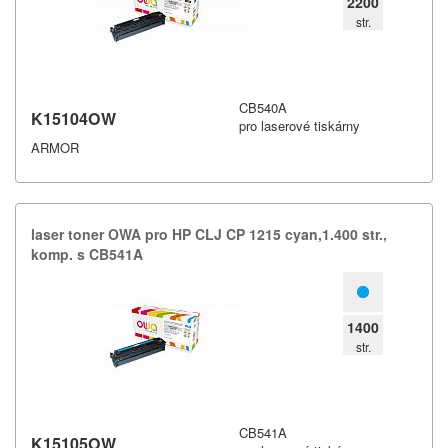
2200
str.
CB540A
K15104OW
pro laserové tiskárny
ARMOR
laser toner OWA pro HP CLJ CP 1215 cyan,​1.​400 str.​,​
komp.​ s CB541A
1400
str.
CB541A
K15105OW