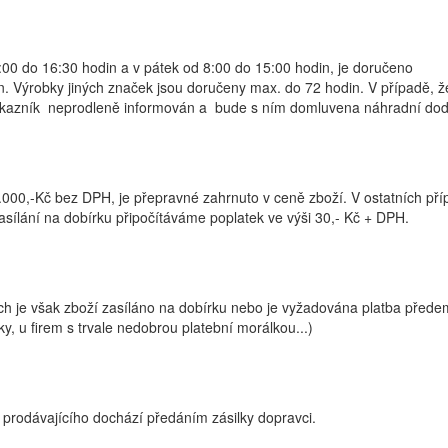
0 do 16:30 hodin a v pátek od 8:00 do 15:00 hodin, je doručeno
en. Výrobky jiných značek jsou doručeny max. do 72 hodin. V případě, 
ákazník neprodleně informován a bude s ním domluvena náhradní doda
00,-Kč bez DPH, je přepravné zahrnuto v ceně zboží. V ostatních pří
asílání na dobírku připočítáváme poplatek ve výši 30,- Kč + DPH.
ech je však zboží zasíláno na dobírku nebo je vyžadována platba přede
 u firem s trvale nedobrou platební morálkou...)
u prodávajícího dochází předáním zásilky dopravci.