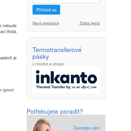
Přihlásit se
Nová registrace
Ztráta hesla
že nebude
cí lhůta.
Termotransferové
pásky
padech je
v novém e-shopu
m (první
Potřebujete poradit?
Zavolejte nám