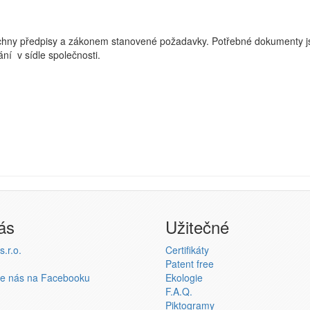
echny předpisy a zákonem stanovené požadavky. Potřebné dokumenty j
ní v sídle společnosti.
ás
Užitečné
.r.o.
Certifikáty
Patent free
te nás na Facebooku
Ekologie
F.A.Q.
Piktogramy