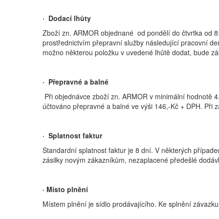
· Dodací lhůty
Zboží zn. ARMOR objednané od pondělí do čtvrtka od 8:0
prostřednictvím přepravní služby následující pracovní d
možno některou položku v uvedené lhůtě dodat, bude z
· Přepravné a balné
Při objednávce zboží zn. ARMOR v minimální hodnotě 4.0
účtováno přepravné a balné ve výši 146,-Kč + DPH. Při z
· Splatnost faktur
Standardní splatnost faktur je 8 dní. V některých případ
zásilky novým zákazníkům, nezaplacené předešlé dodávky,
· Místo plnění
Místem plnění je sídlo prodávajícího. Ke splnění závazk