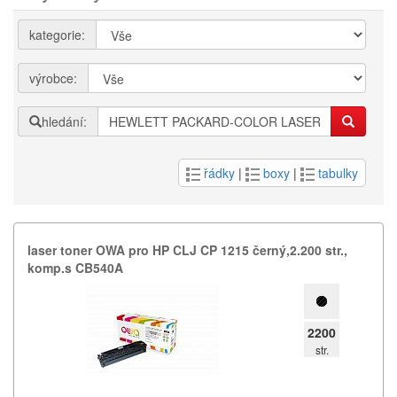
kategorie:
výrobce:
hledání:
řádky
|
boxy
|
tabulky
laser toner OWA pro HP CLJ CP 1215 černý,​2.​200 str.​,​
komp.​s CB540A
2200
str.