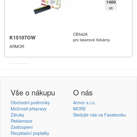
1400
str.
CB542A
K15107OW
pro laserové tiskárny
ARMOR
Armor
Inkanto ↗
Přihlášení uživatele
Vše o nákupu
O nás
Obchodní podmínky
Armor s.r.o.
Možnosti přepravy
MORE
Záruky
Sledujte nás na Facebooku
Reklamace
Přihlásit se
Zastoupení
Recyklační poplatky
Nová registrace
Ztráta hesla