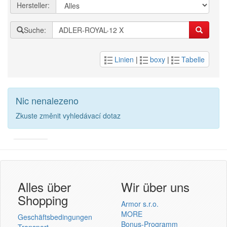
Hersteller:
Suche:
Linien
|
boxy
|
Tabelle
Nic nenalezeno
Zkuste změnit vyhledávací dotaz
Armor
Inkanto ↗
Benutzer Login
Alles über
Wir über uns
Shopping
Armor s.r.o.
MORE
Geschäftsbedingungen
Bonus-Programm