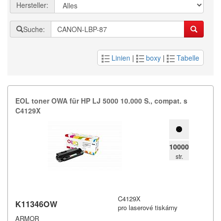
Hersteller:
Suche:
Linien
|
boxy
|
Tabelle
EOL toner OWA für HP LJ 5000 10.​000 S.​,​ compat.​ s
C4129X
10000
str.
C4129X
K11346OW
pro laserové tiskárny
ARMOR