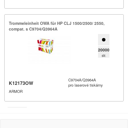
Trommeleinheit OWA für HP CLJ 1500/​2500/​ 2550,​
compat.​ s C9704/​Q3964A
20000
str.
C9704A/Q3964A
K12173OW
pro laserové tiskárny
ARMOR
Armor
Inkanto ↗