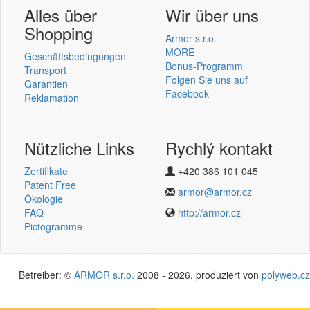
Benutzer Login
Alles über
Wir über uns
Shopping
Armor s.r.o.
MORE
Geschäftsbedingungen
Bonus-Programm
Transport
Folgen Sie uns auf
Garantien
einmelden
Facebook
Reklamation
Neu registrieren
Password vergessen
Nützliche Links
Rychlý kontakt
Zertifikate
+420 386 101 045
Termotransferové pásky
Patent Free
armor@armor.cz
v novém e-shopu
Ökologie
FAQ
http://armor.cz
Pictogramme
Betreiber: ©
ARMOR s.r.o.
2008 - 2026, produziert von
polyweb.cz