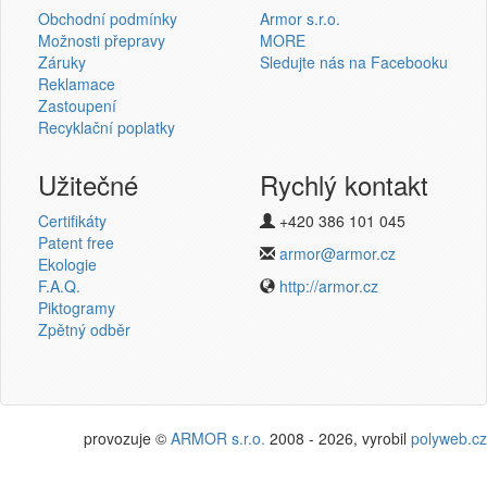
Obchodní podmínky
Armor s.r.o.
Možnosti přepravy
MORE
Záruky
Sledujte nás na Facebooku
Reklamace
Přihlásit se
Zastoupení
Recyklační poplatky
Nová registrace
Ztráta hesla
Užitečné
Rychlý kontakt
Certifikáty
+420 386 101 045
Termotransferové pásky
Patent free
armor@armor.cz
Ekologie
v novém e-shopu
F.A.Q.
http://armor.cz
Piktogramy
Zpětný odběr
provozuje ©
ARMOR s.r.o.
2008 - 2026, vyrobil
polyweb.cz
Potřebujete poradit?