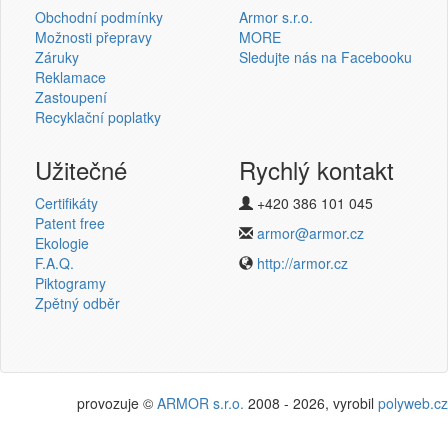
Obchodní podmínky
Armor s.r.o.
Možnosti přepravy
MORE
Záruky
Sledujte nás na Facebooku
Reklamace
Přihlásit se
Zastoupení
Recyklační poplatky
Nová registrace
Ztráta hesla
Užitečné
Rychlý kontakt
Certifikáty
+420 386 101 045
Termotransferové pásky
Patent free
armor@armor.cz
Ekologie
v novém e-shopu
F.A.Q.
http://armor.cz
Piktogramy
Zpětný odběr
provozuje ©
ARMOR s.r.o.
2008 - 2026, vyrobil
polyweb.cz
Potřebujete poradit?