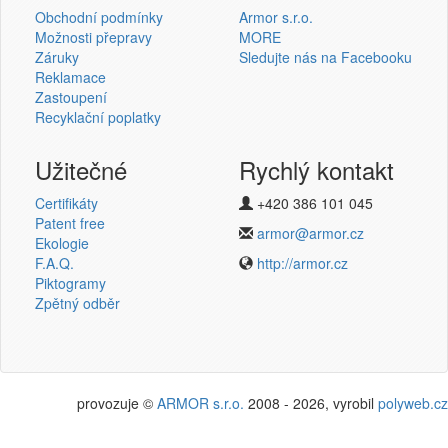
Obchodní podmínky
Armor s.r.o.
Možnosti přepravy
MORE
Záruky
Sledujte nás na Facebooku
Reklamace
Přihlásit se
Zastoupení
Recyklační poplatky
Nová registrace
Ztráta hesla
Užitečné
Rychlý kontakt
Certifikáty
+420 386 101 045
Termotransferové pásky
Patent free
armor@armor.cz
Ekologie
v novém e-shopu
F.A.Q.
http://armor.cz
Piktogramy
Zpětný odběr
provozuje ©
ARMOR s.r.o.
2008 - 2026, vyrobil
polyweb.cz
Potřebujete poradit?