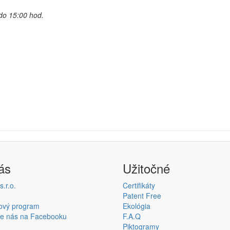
do 15:00 hod.
ás
Užitočné
.r.o.
Certifikáty
Patent Free
ový program
Ekológia
te nás na Facebooku
F.A.Q
Piktogramy