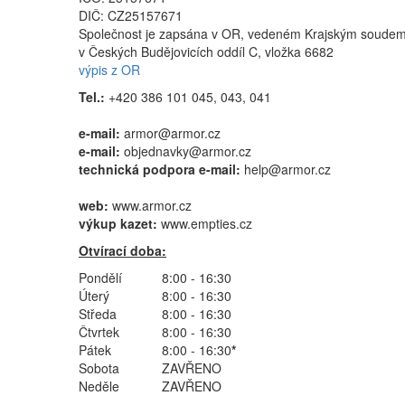
DIČ: CZ25157671
Společnost je zapsána v OR, vedeném Krajským soude
v Českých Budějovicích oddíl C, vložka 6682
výpis z OR
Tel.:
+420 386 101 045, 043, 041
e-mail:
armor@armor.cz
e-mail:
objednavky@armor.cz
technická podpora e-mail:
help@armor.cz
web:
www.armor.cz
výkup kazet:
www.empties.cz
Otvírací doba:
Pondělí
8:00 - 16:30
Úterý
8:00 - 16:30
Středa
8:00 - 16:30
Čtvrtek
8:00 - 16:30
Pátek
8:00 - 16:30
*
Sobota
ZAVŘENO
Neděle
ZAVŘENO