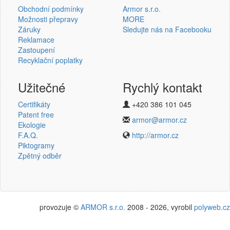
Obchodní podmínky
Armor s.r.o.
Možnosti přepravy
MORE
Záruky
Sledujte nás na Facebooku
Reklamace
Přihlásit se
Zastoupení
Recyklační poplatky
Nová registrace
Ztráta hesla
Užitečné
Rychlý kontakt
Certifikáty
+420 386 101 045
Termotransferové pásky
Patent free
armor@armor.cz
Ekologie
v novém e-shopu
F.A.Q.
http://armor.cz
Piktogramy
Zpětný odběr
provozuje ©
ARMOR s.r.o.
2008 - 2026, vyrobil
polyweb.cz
Potřebujete poradit?