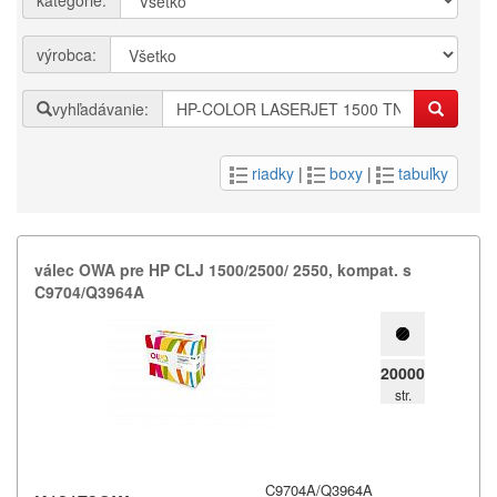
kategórie:
výrobca:
vyhľadávanie:
riadky
|
boxy
|
tabuľky
válec OWA pre HP CLJ 1500/​2500/​ 2550,​ kompat.​ s
C9704/​Q3964A
20000
str.
C9704A/Q3964A