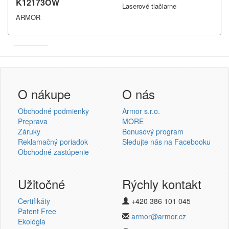
K12173OW
Laserové tlačiarne
ARMOR
Armor
Inkanto ↗
Prihlásenie užívateľa
O nákupe
O nás
Obchodné podmienky
Armor s.r.o.
Preprava
MORE
Záruky
Bonusový program
Reklamačný poriadok
Sledujte nás na Facebooku
Prihlásiť sa
Obchodné zastúpenie
Nová registrácia
Strata hesla
Užitočné
Rýchly kontakt
Certifikáty
+420 386 101 045
Patent Free
Termotransferové pásky
armor@armor.cz
Ekológia
v novém e-shopu